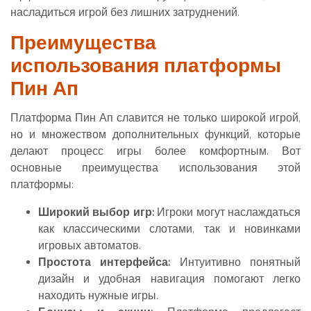
насладиться игрой без лишних затруднений.
Преимущества
использования платформы
Пин Ап
Платформа Пин Ап славится не только широкой игрой,
но и множеством дополнительных функций, которые
делают процесс игры более комфортным. Вот
основные преимущества использования этой
платформы:
Широкий выбор игр:
Игроки могут наслаждаться
как классическими слотами, так и новинками
игровых автоматов.
Простота интерфейса:
Интуитивно понятный
дизайн и удобная навигация помогают легко
находить нужные игры.