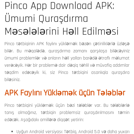
Pinco App Download APK:
Ümumi Quraşdırma
Məsələlərini Həll Edilməsi
Pinco tətbiqinin APK faylını yükləmək bəzən çətinliklərlə üzləşə
bilər. Bu məqalədə, quraşdırma zamanı qarşılaşa biləcəyiniz
ümumi problemlər və onların həll yolları barədə ətraflı məlumat
verəcəyik. Hər bir problemə dair dəqiq təhlil və müvafiq addımlar
təqdim edəcəyik ki, siz Pinco tətbiqini asanlıqla quraşdıra
biləsiniz.
APK Faylını Yükləmək üçün Tələblər
Pinco tətbiqini yükləmək üçün bəzi tələblər var. Bu tələblərlə
tanış olmağınız, tətbiqin problemsiz quraşdırılmasını təmin
edəcək. Aşağıdakı amillərə diqqət yetirin:
Uyğun Android versiyası: Tətbiq, Android 5.0 və daha yuxarı