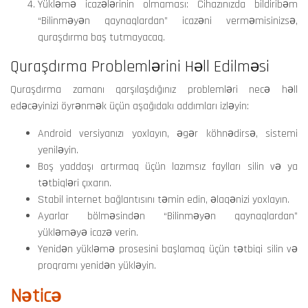
Yükləmə icazələrinin olmaması: Cihazınızda bildiribəm
“Bilinməyən qaynaqlardan” icazəni verməmisinizsə,
quraşdırma baş tutmayacaq.
Quraşdırma Problemlərini Həll Edilməsi
Quraşdırma zamanı qarşılaşdığınız problemləri necə həll
edəcəyinizi öyrənmək üçün aşağıdakı addımları izləyin:
Android versiyanızı yoxlayın, əgər köhnədirsə, sistemi
yeniləyin.
Boş yaddaşı artırmaq üçün lazımsız faylları silin və ya
tətbiqləri çıxarın.
Stabil internet bağlantısını təmin edin, əlaqənizi yoxlayın.
Ayarlar bölməsindən “Bilinməyən qaynaqlardan”
yükləməyə icazə verin.
Yenidən yükləmə prosesini başlamaq üçün tətbiqi silin və
proqramı yenidən yükləyin.
Nəticə