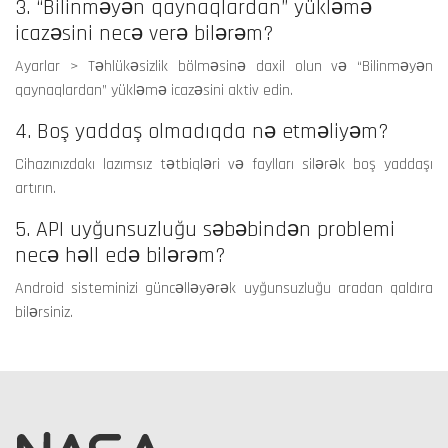
3. “Bilinməyən qaynaqlardan” yükləmə
icazəsini necə verə bilərəm?
Ayarlar > Təhlükəsizlik bölməsinə daxil olun və “Bilinməyən
qaynaqlardan” yükləmə icazəsini aktiv edin.
4. Boş yaddaş olmadıqda nə etməliyəm?
Cihazınızdakı lazımsız tətbiqləri və faylları silərək boş yaddaşı
artırın.
5. API uyğunsuzluğu səbəbindən problemi
necə həll edə bilərəm?
Android sisteminizi güncəlləyərək uyğunsuzluğu aradan qaldıra
bilərsiniz.