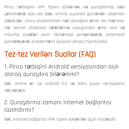
Pinco tətbiqinin APK faylını yükləmək və quraşdırmaq bəzi
çətinliklərlə dolu ola bilər, amma yuxarıda göstərilən addımları
izlədikdən sonra probleminizin həll olacağına əmin ola bilərsiniz.
Hər zaman cihazınızın tələblərinə uyduğundan əmin olun və
müvafiq icazələri verin. Mütəmadi yeniləmələrlə sisteminizi
güncəlləyərək problemlərin qarşısını almaq mümkündür.
Tez-tez Verilən Suallar (FAQ)
1. Pinco tətbiqini Android versiyasından asılı
olaraq quraşdıra bilərəmmi?
Bəli, amma ən azı Android 5.0 və daha yuxarı versiyalarını
dəstəkləyir.
2. Quraşdırma zamanı internet bağlantısı
lazımdırmı?
Bəli, internet bağlantısı APK faylını yükləmək üçün mütləqdir.