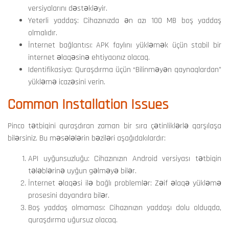
versiyalarını dəstəkləyir.
Yeterli yaddaş: Cihazınızda ən azı 100 MB boş yaddaş
olmalıdır.
İnternet bağlantısı: APK faylını yükləmək üçün stabil bir
internet əlaqəsinə ehtiyacınız olacaq.
Identifikasiya: Quraşdırma üçün “Bilinməyən qaynaqlardan”
yükləmə icazəsini verin.
Common Installation Issues
Pinco tətbiqini quraşdıran zaman bir sıra çətinliklərlə qarşılaşa
bilərsiniz. Bu məsələlərin bəziləri aşağıdakılardır:
API uyğunsuzluğu: Cihazınızın Android versiyası tətbiqin
tələblərinə uyğun gəlməyə bilər.
İnternet əlaqəsi ilə bağlı problemlər: Zəif əlaqə yükləmə
prosesini dayandıra bilər.
Boş yaddaş olmaması: Cihazınızın yaddaşı dolu olduqda,
quraşdırma uğursuz olacaq.