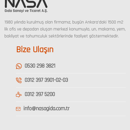
1980 yılında kurulmuş olan firmamız, bugün Ankara’daki 1500 m2
lik ofis ve depodan oluşan merkezi konumuyla, un, makarna, yem,
bakliyat ve tohumculuk sektörlerinde faaliyet göstermektedir.
Bize Ulaşın
0530 298 3821
0312 397 3901-02-03
0312 397 5200
info@nasagida.com.tr