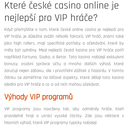
Které české casino online je
nejlepší pro VIP hráče?
Když přemýšlíte o tom, které české online casino je nejlepší pro
VIP hráče, je důležité zvážit několik faktorů. VIP hráči, známí také
jako high rollers, mají specifické potřeby a očekávání, které by
měly být splněny. Mezi nejlepší česká kasina pro VIP hráče patří
například Fortuna, Sazka, a Betor. Tato kasina nabízejí exkluzivní
bonusy, osobní správce účtu a mnoho dalších výhod, které
zaručují nejen zábavu, ale i prvotřídní zážitek z hazardu. V tomto
článku se zaměříme na klíčové aspekty, které dělají tato kasina
ideální pro VIP hráče a co si od nich mohou očekávat.
Výhody VIP programů
VIP programy jsou navrženy tak, aby odměnily hráče, kteří
pravidelně hrají a utrácí vysoké částky. Zde jsou některé z
hlavních výhod, které VIP programy typicky nabízejí: