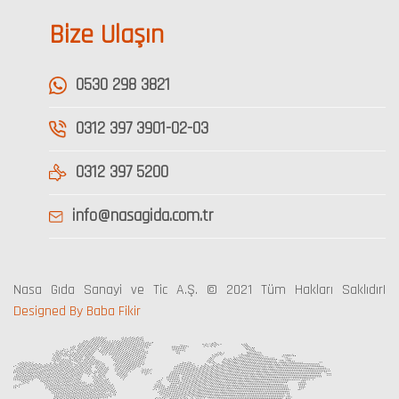
Bize Ulaşın
0530 298 3821
0312 397 3901-02-03
0312 397 5200
info@nasagida.com.tr
Nasa Gıda Sanayi ve Tic A.Ş. © 2021 Tüm Hakları Saklıdır|
Designed By Baba Fikir