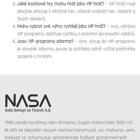
Jaké kasinové hry mohu hrát jako VIP hráč?
– VIP hráči mají
obvykle přístup k většině her, včetně stolních her, slotech a
živých dealerů.
Mohu vybrat své výhry rychleji jako VIP hráč?
– Ano, většina
VIP programů zajišťuje rychlou a prioritní zpracování výběrů.
Jsou VIP programy zdarma?
– Ano, vstup do VIP programu
je obvykle zdarma, pouze je potřeba splnit určité podmínky
spojené s hraním.
1980 yılında kurulmuş olan firmamız, bugün Ankara’daki 1500 m2
lik ofis ve depodan oluşan merkezi konumuyla, un, makarna, yem,
bakliyat ve tohumculuk sektörlerinde faaliyet göstermektedir.