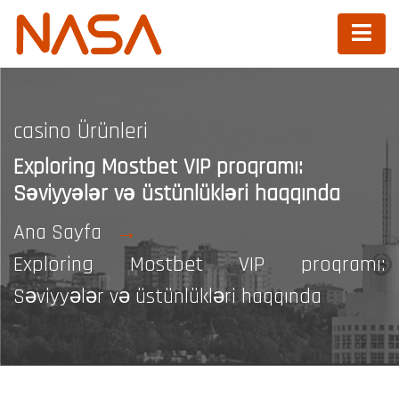
casino Ürünleri
Exploring Mostbet VIP proqramı:
Səviyyələr və üstünlükləri haqqında
Ana Sayfa
Exploring Mostbet VIP proqramı:
Səviyyələr və üstünlükləri haqqında