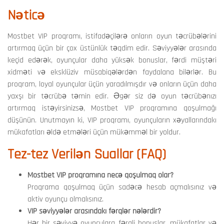
Nəticə
Mostbet VIP proqramı, istifadəçilərə onların oyun təcrübələrini
artırmaq üçün bir çox üstünlük təqdim edir. Səviyyələr arasında
keçid edərək, oyunçular daha yüksək bonuslar, fərdi müştəri
xidməti və eksklüziv müsabiqələrdən faydalana bilərlər. Bu
proqram, loyal oyunçular üçün yaradılmışdır və onların üçün daha
yaxşı bir təcrübə təmin edir. Əgər siz də oyun təcrübənızı
artırmaq istəyirsinizsə, Mostbet VIP proqramına qoşulmağı
düşünün. Unutmayın ki, VIP proqramı, oyunçuların xəyallarındakı
mükafatları əldə etmələri üçün mükəmməl bir yoldur.
Tez-tez Verilən Suallar (FAQ)
Mostbet VIP proqramına necə qoşulmaq olar?
Proqrama qoşulmaq üçün sadəcə hesab açmalısınız və
aktiv oyunçu olmalısınız.
VIP səviyyələr arasındakı fərqlər nələrdir?
Hər bir səviyyə oyunçulara fərqli bonuslar, mükafatlar və