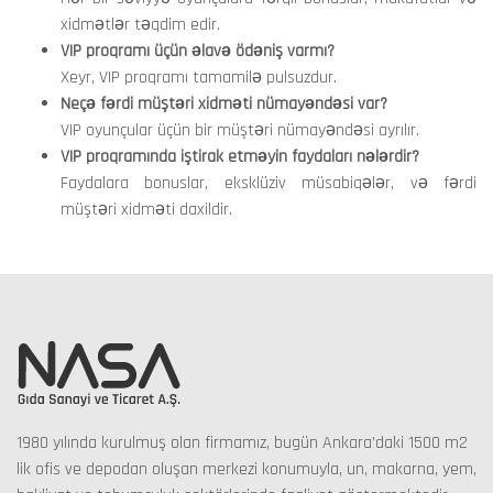
xidmətlər təqdim edir.
VIP proqramı üçün əlavə ödəniş varmı?
Xeyr, VIP proqramı tamamilə pulsuzdur.
Neçə fərdi müştəri xidməti nümayəndəsi var?
VIP oyunçular üçün bir müştəri nümayəndəsi ayrılır.
VIP proqramında iştirak etməyin faydaları nələrdir?
Faydalara bonuslar, eksklüziv müsabiqələr, və fərdi
müştəri xidməti daxildir.
1980 yılında kurulmuş olan firmamız, bugün Ankara’daki 1500 m2
lik ofis ve depodan oluşan merkezi konumuyla, un, makarna, yem,