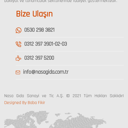
bakliyat ve tohumculuk sektörlerinde faaliyet göstermektedir.
Bize Ulaşın
0530 298 3821
0312 397 3901-02-03
0312 397 5200
info@nasagida.com.tr
Nasa Gıda Sanayi ve Tic A.Ş. © 2021 Tüm Hakları Saklıdır|
Designed By Baba Fikir