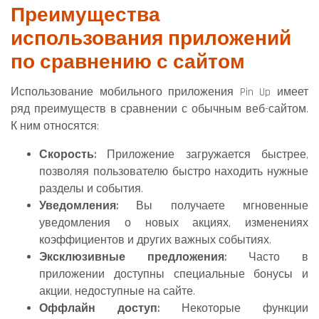
Преимущества
использования приложений
по сравнению с сайтом
Использование мобильного приложения Pin Up имеет
ряд преимуществ в сравнении с обычным веб-сайтом.
К ним относятся:
Скорость:
Приложение загружается быстрее,
позволяя пользователю быстро находить нужные
разделы и события.
Уведомления:
Вы получаете мгновенные
уведомления о новых акциях, изменениях
коэффициентов и других важных событиях.
Эксклюзивные предложения:
Часто в
приложении доступны специальные бонусы и
акции, недоступные на сайте.
Оффлайн доступ:
Некоторые функции