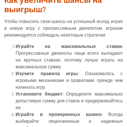
Как увеличить шансы на
выигрыш?
Чтобы повысить свои шансы на успешный исход, играя
в новую игру с прогрессивным джекпотом, игрокам
рекомендуется соблюдать некоторые стратегии:
Играйте на максимальные ставки:
Прогрессивные джекпоты чаще всего выпадают
на крупных ставках, поэтому лучше играть на
максимальную сумму.
Изучите правила игры:
Ознакомьтесь с
игровыми механиками и правилами, прежде чем
начинать игру.
Установите бюджет:
Определите максимально
допустимую сумму для ставок и придерживайтесь
ее.
Играйте в проверенных казино:
Всегда
выбирайте лицензионные и надежные