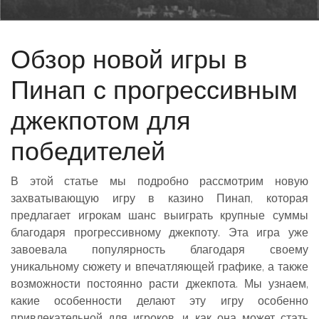
Обзор новой игры в
Пинап с прогрессивным
джекпотом для
победителей
В этой статье мы подробно рассмотрим новую
захватывающую игру в казино Пинап, которая
предлагает игрокам шанс выиграть крупные суммы
благодаря прогрессивному джекпоту. Эта игра уже
завоевала популярность благодаря своему
уникальному сюжету и впечатляющей графике, а также
возможности постоянно расти джекпота. Мы узнаем,
какие особенности делают эту игру особенно
привлекательной для игроков, и как она может стать