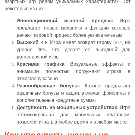
азартных игр рядом уникальных характеристик. Вот
некоторые из них:
Инновационный игровой процесс:
Игра
предлагает новые механики и функции, которые
делают игровой процесс более увлекательным.
Высокий RTP:
Игра имеет возврат игроку (RTP) на
уровне 96%, что делает ее выгодной для
долгосрочной игры.
Красивая графика:
Визуальные эффекты и
анимации полностью погружают игрока в
атмосферу казино.
Разнообразные бонусы:
Казино предлагает
различные бонусы и акции, включая фриспины и
дополнительные кредитные суммы.
Доступность на мобильных устройствах:
Игра
оптимизирована для мобильных платформ,
позволяя играть в любое время и в любом месте.