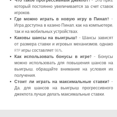
Что такое прогрессивный джекпот?
– Это приз,
который постоянно увеличивается за счет ставок
игроков.
Где можно играть в новую игру в Пинап?
–
Игра доступна в казино Пинап, как на компьютере,
так и на мобильных устройствах.
Каковы шансы на выигрыш?
– Шансы зависят
от размера ставки и игровых механизмов, однако
RTP игры составляет 96%.
Как использовать бонусы в игре?
– Бонусы
можно использовать для повышения шансов на
выигрыш, обращайте внимание на условия их
получения.
Стоит ли играть на максимальные ставки?
–
Да, для шансов на выигрыш прогрессивного
джекпота лучше делать максимальные ставки.