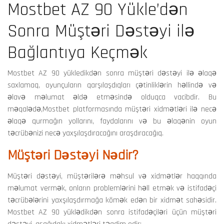
Mostbet AZ 90 Yükle’dən
Sonra Müştəri Dəstəyi ilə
Bağlantıya Keçmək
Mostbet AZ 90 yükledikdən sonra müştəri dəstəyi ilə əlaqə
saxlamaq, oyunçuların qarşılaşdıqları çətinliklərin həllində və
əlavə məlumat əldə etməsində olduqca vacibdir. Bu
məqalədə,Mostbet platformasında müştəri xidmətləri ilə necə
əlaqə qurmağın yollarını, faydalarını və bu əlaqənin oyun
təcrübənizi necə yaxşılaşdıracağını araşdıracağıq.
Müştəri Dəstəyi Nədir?
Müştəri dəstəyi, müştərilərə məhsul və xidmətlər haqqında
məlumat vermək, onların problemlərini həll etmək və istifadəçi
təcrübələrini yaxşılaşdırmağa kömək edən bir xidmət sahəsidir.
Mostbet AZ 90 yüklədikdən sonra istifadəçiləri üçün müştəri