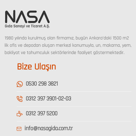
1980 yılında kurulmuş olan firmamız, bugün Ankara’daki 1500 m2
lik ofis ve depodan oluşan merkezi konumuyla, un, makarna, yem,
bakliyat ve tohumculuk sektörlerinde faaliyet göstermektedir.
Bize Ulaşın
0530 298 3821
0312 397 3901-02-03
0312 397 5200
info@nasagida.com.tr