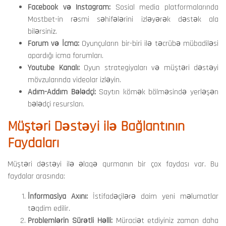
Facebook və Instagram:
Sosial media platformalarında
Mostbet-in rəsmi səhifələrini izləyərək dəstək ala
bilərsiniz.
Forum və İcma:
Oyunçuların bir-biri ilə təcrübə mübadiləsi
apardığı icma forumları.
Youtube Kanalı:
Oyun strategiyaları və müştəri dəstəyi
mövzularında videolar izləyin.
Adım-Addım Bələdçi:
Saytın kömək bölməsində yerləşən
bələdçi resursları.
Müştəri Dəstəyi ilə Bağlantının
Faydaları
Müştəri dəstəyi ilə əlaqə qurmanın bir çox faydası var. Bu
faydalar arasında:
İnformasiya Axını:
İstifadəçilərə daim yeni məlumatlar
təqdim edilir.
Problemlərin Sürətli Həlli:
Müraciət etdiyiniz zaman daha