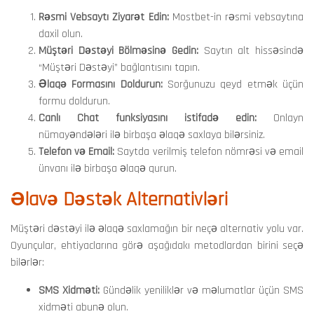
Rəsmi Vebsaytı Ziyarət Edin:
Mostbet-in rəsmi vebsaytına
daxil olun.
Müştəri Dəstəyi Bölməsinə Gedin:
Saytın alt hissəsində
“Müştəri Dəstəyi” bağlantısını tapın.
Əlaqə Formasını Doldurun:
Sorğunuzu qeyd etmək üçün
formu doldurun.
Canlı Chat funksiyasını istifadə edin:
Onlayn
nümayəndələri ilə birbaşa əlaqə saxlaya bilərsiniz.
Telefon və Email:
Saytda verilmiş telefon nömrəsi və email
ünvanı ilə birbaşa əlaqə qurun.
Əlavə Dəstək Alternativləri
Müştəri dəstəyi ilə əlaqə saxlamağın bir neçə alternativ yolu var.
Oyunçular, ehtiyaclarına görə aşağıdakı metodlardan birini seçə
bilərlər:
SMS Xidməti:
Gündəlik yeniliklər və məlumatlar üçün SMS
xidməti abunə olun.