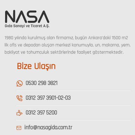
1980 yılında kurulmuş olan firmamız, bugün Ankara’daki 1500 m2
lik ofis ve depodan oluşan merkezi konumuyla, un, makarna, yem,
bakliyat ve tohumculuk sektörlerinde faaliyet göstermektedir.
Bize Ulaşın
0530 298 3821
0312 397 3901-02-03
0312 397 5200
info@nasagida.com.tr