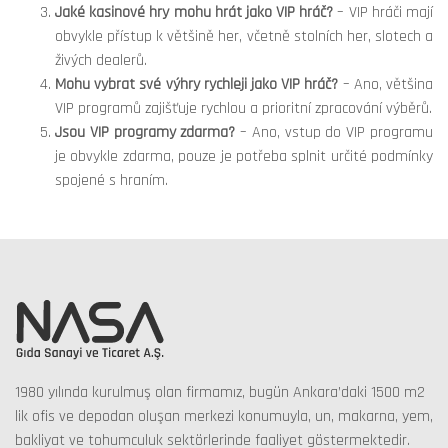
Jaké kasinové hry mohu hrát jako VIP hráč?
– VIP hráči mají
obvykle přístup k většině her, včetně stolních her, slotech a
živých dealerů.
Mohu vybrat své výhry rychleji jako VIP hráč?
– Ano, většina
VIP programů zajišťuje rychlou a prioritní zpracování výběrů.
Jsou VIP programy zdarma?
– Ano, vstup do VIP programu
je obvykle zdarma, pouze je potřeba splnit určité podmínky
spojené s hraním.
1980 yılında kurulmuş olan firmamız, bugün Ankara’daki 1500 m2
lik ofis ve depodan oluşan merkezi konumuyla, un, makarna, yem,
bakliyat ve tohumculuk sektörlerinde faaliyet göstermektedir.