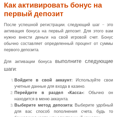
Как активировать бонус на
первый депозит
После успешной регистрации, следующий шаг — это
активация бонуса на первый депозит. Для этого вам
нужно внести деньги на свой игровой счет. Бонус
обычно составляет определенный процент от суммы
первого депозита.
выполните следующие
Для активации бонуса
шаги:
Войдите в свой аккаунт:
Используйте свои
учетные данные для входа в казино.
Перейдите в раздел «Касса»:
Обычно он
находится в меню аккаунта.
Выберите метод депозита:
Выберите удобный
для вас способ пополнения счета, будь то