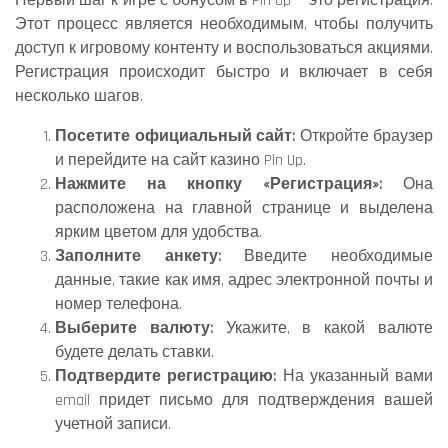
Первый шаг к игре с бонусом в Pin Up — это регистрация.
Этот процесс является необходимым, чтобы получить
доступ к игровому контенту и воспользоваться акциями.
Регистрация происходит быстро и включает в себя
несколько шагов.
Посетите официальный сайт:
Откройте браузер
и перейдите на сайт казино Pin Up.
Нажмите на кнопку «Регистрация»:
Она
расположена на главной странице и выделена
ярким цветом для удобства.
Заполните анкету:
Введите необходимые
данные, такие как имя, адрес электронной почты и
номер телефона.
Выберите валюту:
Укажите, в какой валюте
будете делать ставки.
Подтвердите регистрацию:
На указанный вами
email придет письмо для подтверждения вашей
учетной записи.