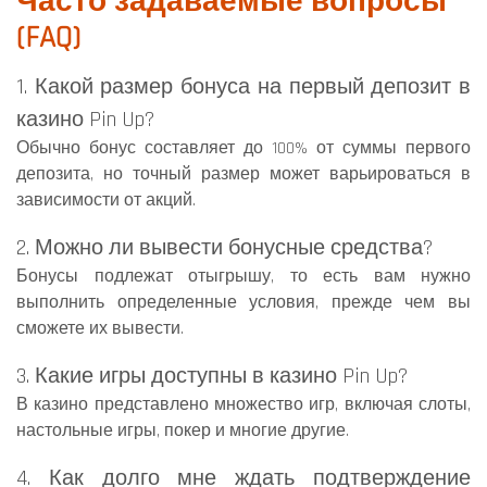
Часто задаваемые вопросы
(FAQ)
1. Какой размер бонуса на первый депозит в
казино Pin Up?
Обычно бонус составляет до 100% от суммы первого
депозита, но точный размер может варьироваться в
зависимости от акций.
2. Можно ли вывести бонусные средства?
Бонусы подлежат отыгрышу, то есть вам нужно
выполнить определенные условия, прежде чем вы
сможете их вывести.
3. Какие игры доступны в казино Pin Up?
В казино представлено множество игр, включая слоты,
настольные игры, покер и многие другие.
4. Как долго мне ждать подтверждение