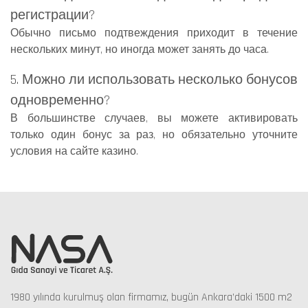
регистрации?
Обычно письмо подтвеждения приходит в течение
нескольких минут, но иногда может занять до часа.
5. Можно ли использовать несколько бонусов
одновременно?
В большинстве случаев, вы можете активировать
только один бонус за раз, но обязательно уточните
условия на сайте казино.
1980 yılında kurulmuş olan firmamız, bugün Ankara’daki 1500 m2