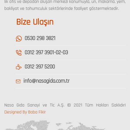
lik ofis ve depodan oluşan merkezi konumuyla, un, makarna, yem,
bakliyat ve tohumculuk sektörlerinde faaliyet göstermektedir.
Bize Ulaşın
0530 298 3821
0312 397 3901-02-03
0312 397 5200
info@nasagida.com.tr
Nasa Gıda Sanayi ve Tic A.Ş. © 2021 Tüm Hakları Saklıdır|
Designed By Baba Fikir