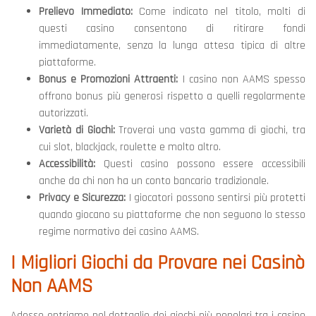
Prelievo Immediato:
Come indicato nel titolo, molti di
questi casino consentono di ritirare fondi
immediatamente, senza la lunga attesa tipica di altre
piattaforme.
Bonus e Promozioni Attraenti:
I casino non AAMS spesso
offrono bonus più generosi rispetto a quelli regolarmente
autorizzati.
Varietà di Giochi:
Troverai una vasta gamma di giochi, tra
cui slot, blackjack, roulette e molto altro.
Accessibilità:
Questi casino possono essere accessibili
anche da chi non ha un conto bancario tradizionale.
Privacy e Sicurezza:
I giocatori possono sentirsi più protetti
quando giocano su piattaforme che non seguono lo stesso
regime normativo dei casino AAMS.
I Migliori Giochi da Provare nei Casinò
Non AAMS
Adesso entriamo nel dettaglio dei giochi più popolari tra i casino