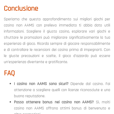
Conclusione
Speriamo che questo approfondimento sui migliori giochi per
casino non AAMS con prelievo immediato ti abbia dato utili
informazioni. Scegliere il giusto casino, esplorare vari giochi e
sfruttare le promozioni può migliorare significativamente la tua
esperienza di gioco. Ricorda sempre di giocare responsabilmente
e di controllare le recensioni dei casino prima di impegnarti. Con
le giuste precauzioni e scelte, il gioco d’azzardo può essere
un’esperienza divertente e gratificante.
FAQ
I casino non AAMS sono sicuri?
Dipende dal casino. Fai
attenzione a scegliere quelli con licenze riconosciute e una
buona reputazione.
Posso ottenere bonus nei casino non AAMS?
Sì, molti
casino non AAMS offrono ottimi bonus di benvenuto e