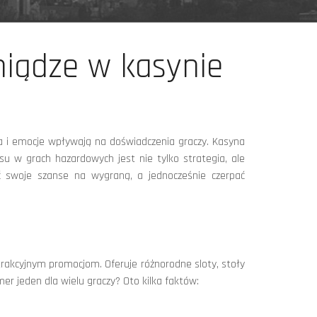
niądze w kasynie
a i emocje wpływają na doświadczenia graczy. Kasyna
esu w grach hazardowych jest nie tylko strategia, ale
ć swoje szanse na wygraną, a jednocześnie czerpać
atrakcyjnym promocjom. Oferuje różnorodne sloty, stoły
er jeden dla wielu graczy? Oto kilka faktów: