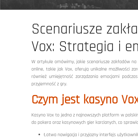
Scenariusze zakł
Vox: Strategia i e
W artykule omówimy, jakie scenariusze zakładów na 
online, takie jak Vox, oferują unikalne możliwości z
również umiejętność zarządzania emocjami podczas
przyjemność z gry.
Czym jest kasyno Vo
Kasyno Vox to jedna z najnowszych platform w polskim 
do pokera oraz kasynowych gier karcianych, co sprawia,
Łatwa nawigacja i przyjazny interfejs użytkowni