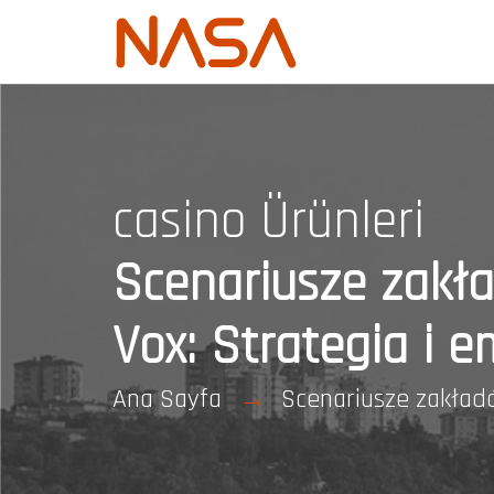
casino Ürünleri
Scenariusze zakł
Vox: Strategia i e
Ana Sayfa
Scenariusze zakład