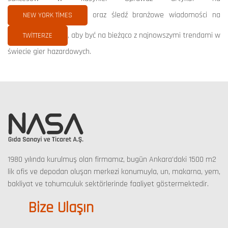
oraz śledź branżowe wiadomości na
NEW YORK TIMES
, aby być na bieżąco z najnowszymi trendami w
TWITTERZE
świecie gier hazardowych.
1980 yılında kurulmuş olan firmamız, bugün Ankara’daki 1500 m2
lik ofis ve depodan oluşan merkezi konumuyla, un, makarna, yem,
bakliyat ve tohumculuk sektörlerinde faaliyet göstermektedir.
Bize Ulaşın