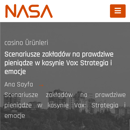
casino Ürünleri
Scenariusze zakładów na prawdziwe
pieniądze w kasynie Vox: Strategia i
emocje
Ana Sayfa
Scenariusze zakładów na prawdziwe
pieniądze w kasynie Vox: Strategia i
emocje