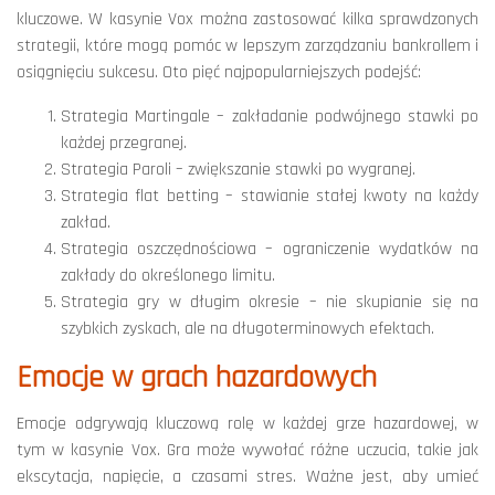
kluczowe. W kasynie Vox można zastosować kilka sprawdzonych
strategii, które mogą pomóc w lepszym zarządzaniu bankrollem i
osiągnięciu sukcesu. Oto pięć najpopularniejszych podejść:
Strategia Martingale – zakładanie podwójnego stawki po
każdej przegranej.
Strategia Paroli – zwiększanie stawki po wygranej.
Strategia flat betting – stawianie stałej kwoty na każdy
zakład.
Strategia oszczędnościowa – ograniczenie wydatków na
zakłady do określonego limitu.
Strategia gry w długim okresie – nie skupianie się na
szybkich zyskach, ale na długoterminowych efektach.
Emocje w grach hazardowych
Emocje odgrywają kluczową rolę w każdej grze hazardowej, w
tym w kasynie Vox. Gra może wywołać różne uczucia, takie jak
ekscytacja, napięcie, a czasami stres. Ważne jest, aby umieć