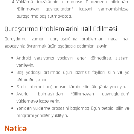
Yükləmə icazələrinin olmaması: Cihazınızda bildiribəm
“Bilinməyən qaynaqlardan” icazəni verməmisinizsə,
quraşdırma baş tutmayacaq.
Quraşdırma Problemlərini Həll Edilməsi
Quraşdırma zamanı qarşılaşdığınız problemləri necə həll
edəcəyinizi öyrənmək üçün aşağıdakı addımları izləyin:
Android versiyanızı yoxlayın, əgər köhnədirsə, sistemi
yeniləyin.
Boş yaddaşı artırmaq üçün lazımsız faylları silin və ya
tətbiqləri çıxarın.
Stabil internet bağlantısını təmin edin, əlaqənizi yoxlayın.
Ayarlar bölməsindən “Bilinməyən qaynaqlardan”
yükləməyə icazə verin.
Yenidən yükləmə prosesini başlamaq üçün tətbiqi silin və
proqramı yenidən yükləyin.
Nəticə