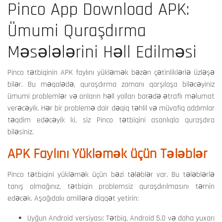
Pinco App Download APK:
Ümumi Quraşdırma
Məsələlərini Həll Edilməsi
Pinco tətbiqinin APK faylını yükləmək bəzən çətinliklərlə üzləşə
bilər. Bu məqalədə, quraşdırma zamanı qarşılaşa biləcəyiniz
ümumi problemlər və onların həll yolları barədə ətraflı məlumat
verəcəyik. Hər bir problemə dair dəqiq təhlil və müvafiq addımlar
təqdim edəcəyik ki, siz Pinco tətbiqini asanlıqla quraşdıra
biləsiniz.
APK Faylını Yükləmək üçün Tələblər
Pinco tətbiqini yükləmək üçün bəzi tələblər var. Bu tələblərlə
tanış olmağınız, tətbiqin problemsiz quraşdırılmasını təmin
edəcək. Aşağıdakı amillərə diqqət yetirin:
Uyğun Android versiyası: Tətbiq, Android 5.0 və daha yuxarı