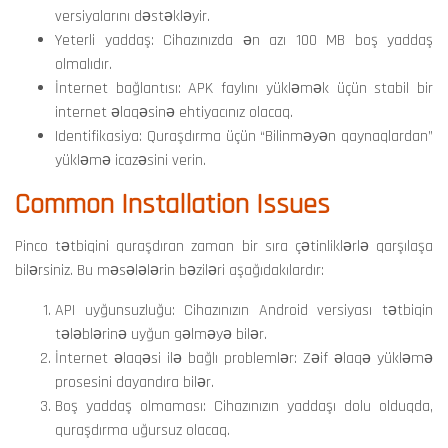
versiyalarını dəstəkləyir.
Yeterli yaddaş: Cihazınızda ən azı 100 MB boş yaddaş
olmalıdır.
İnternet bağlantısı: APK faylını yükləmək üçün stabil bir
internet əlaqəsinə ehtiyacınız olacaq.
Identifikasiya: Quraşdırma üçün “Bilinməyən qaynaqlardan”
yükləmə icazəsini verin.
Common Installation Issues
Pinco tətbiqini quraşdıran zaman bir sıra çətinliklərlə qarşılaşa
bilərsiniz. Bu məsələlərin bəziləri aşağıdakılardır:
API uyğunsuzluğu: Cihazınızın Android versiyası tətbiqin
tələblərinə uyğun gəlməyə bilər.
İnternet əlaqəsi ilə bağlı problemlər: Zəif əlaqə yükləmə
prosesini dayandıra bilər.
Boş yaddaş olmaması: Cihazınızın yaddaşı dolu olduqda,
quraşdırma uğursuz olacaq.