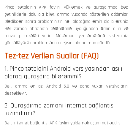
Pinco tətbiqinin APK faylını yükləmək və quraşdırmaq bəzi
çətinliklərlə dolu ola bilər, amma yuxarıda göstərilən addımları
izlədikdən sonra probleminizin həll olacağına əmin ola bilərsiniz.
Hər zaman cihazınızın tələblərinə uyduğundan əmin olun və
müvafiq icazələri verin. Mütəmadi yeniləmələrlə sisteminizi
güncəlləyərək problemlərin qarşısını almaq mümkündür.
Tez-tez Verilən Suallar (FAQ)
1. Pinco tətbiqini Android versiyasından asılı
olaraq quraşdıra bilərəmmi?
Bəli, amma ən azı Android 5.0 və daha yuxarı versiyalarını
dəstəkləyir.
2. Quraşdırma zamanı internet bağlantısı
lazımdırmı?
Bəli, internet bağlantısı APK faylını yükləmək üçün mütləqdir.