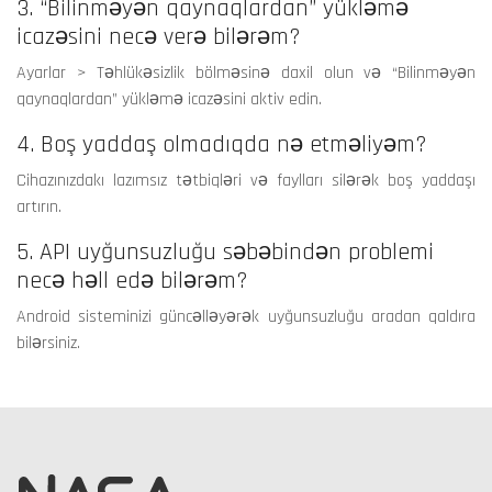
3. “Bilinməyən qaynaqlardan” yükləmə
icazəsini necə verə bilərəm?
Ayarlar > Təhlükəsizlik bölməsinə daxil olun və “Bilinməyən
qaynaqlardan” yükləmə icazəsini aktiv edin.
4. Boş yaddaş olmadıqda nə etməliyəm?
Cihazınızdakı lazımsız tətbiqləri və faylları silərək boş yaddaşı
artırın.
5. API uyğunsuzluğu səbəbindən problemi
necə həll edə bilərəm?
Android sisteminizi güncəlləyərək uyğunsuzluğu aradan qaldıra
bilərsiniz.