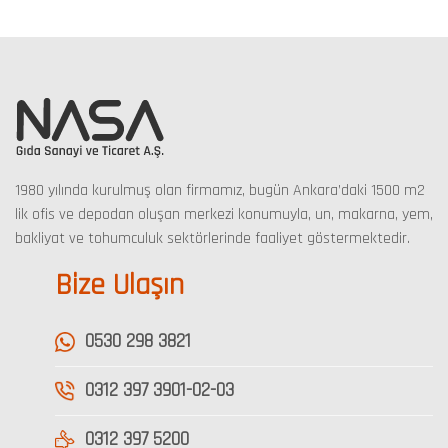
1980 yılında kurulmuş olan firmamız, bugün Ankara’daki 1500 m2
lik ofis ve depodan oluşan merkezi konumuyla, un, makarna, yem,
bakliyat ve tohumculuk sektörlerinde faaliyet göstermektedir.
Bize Ulaşın
0530 298 3821
0312 397 3901-02-03
0312 397 5200