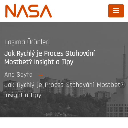
Taşıma Ürünleri
Jak Rychlý je Proces Stahování
Mostbet? Insight a Tipy
Ana Sayfa
Jak Rychlý je Proces Stahování Mostbet?
Insight a Tipy