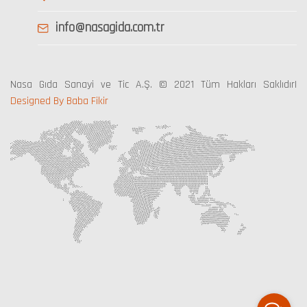
info@nasagida.com.tr
Nasa Gıda Sanayi ve Tic A.Ş. © 2021 Tüm Hakları Saklıdır|
Designed By Baba Fikir