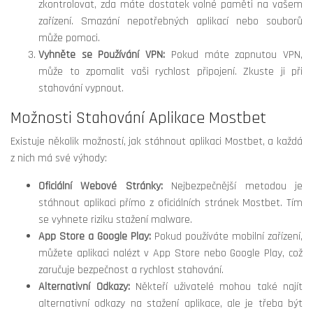
zkontrolovat, zda máte dostatek volné paměti na vašem
zařízení. Smazání nepotřebných aplikací nebo souborů
může pomoci.
Vyhněte se Používání VPN:
Pokud máte zapnutou VPN,
může to zpomalit vaši rychlost připojení. Zkuste ji při
stahování vypnout.
Možnosti Stahování Aplikace Mostbet
Existuje několik možností, jak stáhnout aplikaci Mostbet, a každá
z nich má své výhody:
Oficiální Webové Stránky:
Nejbezpečnější metodou je
stáhnout aplikaci přímo z oficiálních stránek Mostbet. Tím
se vyhnete riziku stažení malware.
App Store a Google Play:
Pokud používáte mobilní zařízení,
můžete aplikaci nalézt v App Store nebo Google Play, což
zaručuje bezpečnost a rychlost stahování.
Alternativní Odkazy:
Někteří uživatelé mohou také najít
alternativní odkazy na stažení aplikace, ale je třeba být