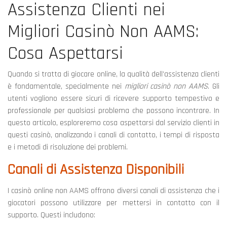
Assistenza Clienti nei
Migliori Casinò Non AAMS:
Cosa Aspettarsi
Quando si tratta di giocare online, la qualità dell’assistenza clienti
è fondamentale, specialmente nei
migliori casinò non AAMS
. Gli
utenti vogliono essere sicuri di ricevere supporto tempestivo e
professionale per qualsiasi problema che possono incontrare. In
questo articolo, esploreremo cosa aspettarsi dal servizio clienti in
questi casinò, analizzando i canali di contatto, i tempi di risposta
e i metodi di risoluzione dei problemi.
Canali di Assistenza Disponibili
I casinò online non AAMS offrono diversi canali di assistenza che i
giocatori possono utilizzare per mettersi in contatto con il
supporto. Questi includono: