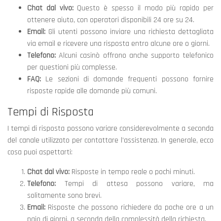
Chat dal vivo:
Questo è spesso il modo più rapido per
ottenere aiuto, con operatori disponibili 24 ore su 24.
Email:
Gli utenti possono inviare una richiesta dettagliata
via email e ricevere una risposta entro alcune ore o giorni.
Telefono:
Alcuni casinò offrono anche supporto telefonico
per questioni più complesse.
FAQ:
Le sezioni di domande frequenti possono fornire
risposte rapide alle domande più comuni.
Tempi di Risposta
I tempi di risposta possono variare considerevolmente a seconda
del canale utilizzato per contattare l’assistenza. In generale, ecco
cosa puoi aspettarti:
Chat dal vivo:
Risposte in tempo reale o pochi minuti.
Telefono:
Tempi di attesa possono variare, ma
solitamente sono brevi.
Email:
Risposte che possono richiedere da poche ore a un
paio di giorni, a seconda della complessità della richiesta.