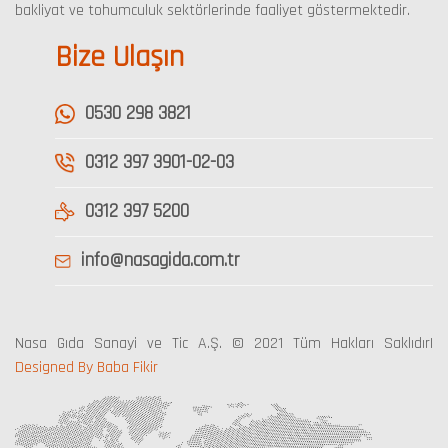
bakliyat ve tohumculuk sektörlerinde faaliyet göstermektedir.
Bize Ulaşın
0530 298 3821
0312 397 3901-02-03
0312 397 5200
info@nasagida.com.tr
Nasa Gıda Sanayi ve Tic A.Ş. © 2021 Tüm Hakları Saklıdır|
Designed By Baba Fikir