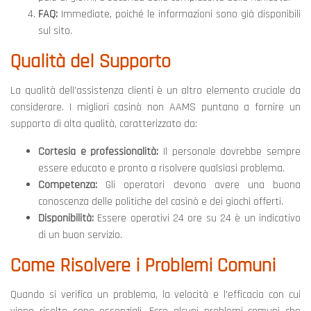
FAQ:
Immediate, poiché le informazioni sono già disponibili
sul sito.
Qualità del Supporto
La qualità dell’assistenza clienti è un altro elemento cruciale da
considerare. I migliori casinò non AAMS puntano a fornire un
supporto di alta qualità, caratterizzato da:
Cortesia e professionalità:
Il personale dovrebbe sempre
essere educato e pronto a risolvere qualsiasi problema.
Competenza:
Gli operatori devono avere una buona
conoscenza delle politiche del casinò e dei giochi offerti.
Disponibilità:
Essere operativi 24 ore su 24 è un indicativo
di un buon servizio.
Come Risolvere i Problemi Comuni
Quando si verifica un problema, la velocità e l’efficacia con cui