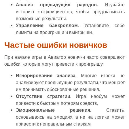
Анализ предыдущих раундов.
Изучайте
историю коэффициентов, чтобы предсказывать
возможные результаты.
Управление банкроллом.
Установите себе
лимиты на проигрыши и выигрыши.
Частые ошибки новичков
При начале игры в Авиатор новички часто совершают
ошибки, которые могут привести к проигрышу:
Игнорирование анализа.
Многие игроки не
анализируют предыдущие результаты, что мешает
им принимать обоснованные решения.
Отсутствие стратегии.
Игра наобум может
привести к быстрым потерям средств.
Эмоциональные решения.
Ставить,
основываясь на эмоциях, а не на логике может
привести к неправильным ставкам.