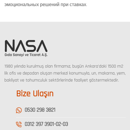
эмоциональных решений при ставках.
1980 yılında kurulmuş olan firmamız, bugün Ankara’daki 1500 m2
lik ofis ve depodan oluşan merkezi konumuyla, un, makarna, yem,
bakliyat ve tohumculuk sektörlerinde faaliyet göstermektedir.
Bize Ulaşın
0530 298 3821
0312 397 3901-02-03