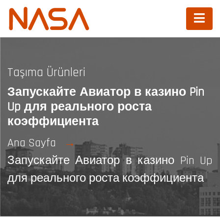
Taşıma Ürünleri
Запускайте Авиатор в казино Pin
Up для реального роста
коэффициента
Ana Sayfa
Запускайте Авиатор в казино Pin Up
для реального роста коэффициента