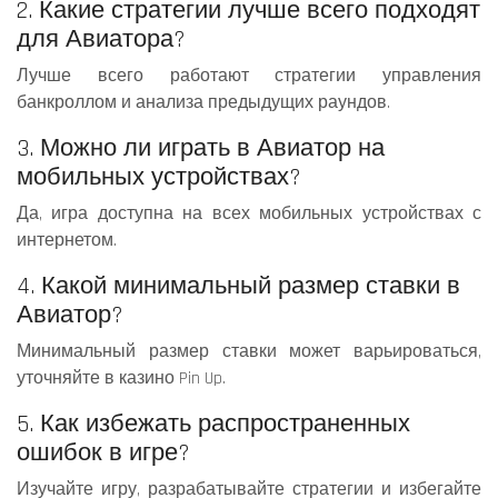
2. Какие стратегии лучше всего подходят
для Авиатора?
Лучше всего работают стратегии управления
банкроллом и анализа предыдущих раундов.
3. Можно ли играть в Авиатор на
мобильных устройствах?
Да, игра доступна на всех мобильных устройствах с
интернетом.
4. Какой минимальный размер ставки в
Авиатор?
Минимальный размер ставки может варьироваться,
уточняйте в казино Pin Up.
5. Как избежать распространенных
ошибок в игре?
Изучайте игру, разрабатывайте стратегии и избегайте