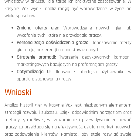
wniosków w arkuszu, ale także ich praktyczne zastosowanie. W
kasynie Vox wyniki analiz mogą być wprowadzone w życie na
wiele sposobów:
Zmiana oferty gier:
Wprowadzenie nowych gier lub
wycofanie tych, które nie przyciągają graczy.
Personalizacja doświadczenia gracza:
Dopasowanie oferty
gier do jej preferencji na podstawie danych.
Strategie promocji:
Tworzenie dedykowanych kampanii
marketingowych bazujących na preferencjach graczy.
Optymalizacja UI:
Ulepszanie interfejsu użytkownika w
oparciu o zachowania graczy.
Wnioski
Analiza historii gier w kasynie Vox jest niezbędnym elementem
strategii rozwoju i sukcesu. Dzięki odpowiednim narzędziom oraz
metodyce, możliwe jest zrozumienie i przewidywanie zachowań
graczy, co przekłada się na efektywność działań marketingowych
oraz zadowolenie klientów. Pamiętaj, aby stale rozwijać swoje