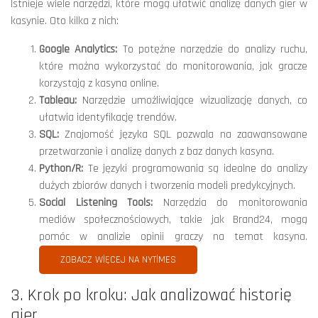
Istnieje wiele narzędzi, które mogą ułatwić analizę danych gier w
kasynie. Oto kilka z nich:
Google Analytics:
To potężne narzędzie do analizy ruchu,
które można wykorzystać do monitorowania, jak gracze
korzystają z kasyna online.
Tableau:
Narzędzie umożliwiające wizualizację danych, co
ułatwia identyfikację trendów.
SQL:
Znajomość języka SQL pozwala na zaawansowane
przetwarzanie i analizę danych z baz danych kasyna.
Python/R:
Te języki programowania są idealne do analizy
dużych zbiorów danych i tworzenia modeli predykcyjnych.
Social Listening Tools:
Narzędzia do monitorowania
mediów społecznościowych, takie jak Brand24, mogą
pomóc w analizie opinii graczy na temat kasyna.
ZOBACZ WIĘCEJ NA NYTIMES
3. Krok po kroku: Jak analizować historię
gier