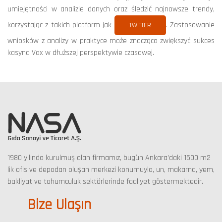
umiejętności w analizie danych oraz śledzić najnowsze trendy,
korzystając z takich platform jak
. Zastosowanie
TWITTER
wniosków z analizy w praktyce może znacząco zwiększyć sukces
kasyna Vox w dłuższej perspektywie czasowej.
1980 yılında kurulmuş olan firmamız, bugün Ankara’daki 1500 m2
lik ofis ve depodan oluşan merkezi konumuyla, un, makarna, yem,
bakliyat ve tohumculuk sektörlerinde faaliyet göstermektedir.
Bize Ulaşın