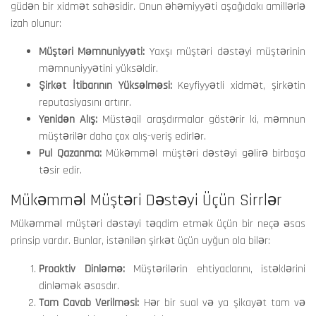
güdən bir xidmət sahəsidir. Onun əhəmiyyəti aşağıdakı amillərlə
izah olunur:
Müştəri Məmnuniyyəti:
Yaxşı müştəri dəstəyi müştərinin
məmnuniyyətini yüksəldir.
Şirkət İtibarının Yüksəlməsi:
Keyfiyyətli xidmət, şirkətin
reputasiyasını artırır.
Yenidən Alış:
Müstəqil araşdırmalar göstərir ki, məmnun
müştərilər daha çox alış-veriş edirlər.
Pul Qazanma:
Mükəmməl müştəri dəstəyi gəlirə birbaşa
təsir edir.
Mükəmməl Müştəri Dəstəyi Üçün Sirrlər
Mükəmməl müştəri dəstəyi təqdim etmək üçün bir neçə əsas
prinsip vardır. Bunlar, istənilən şirkət üçün uyğun ola bilər:
Proaktiv Dinləmə:
Müştərilərin ehtiyaclarını, istəklərini
dinləmək əsasdır.
Tam Cavab Verilməsi:
Hər bir sual və ya şikayət tam və