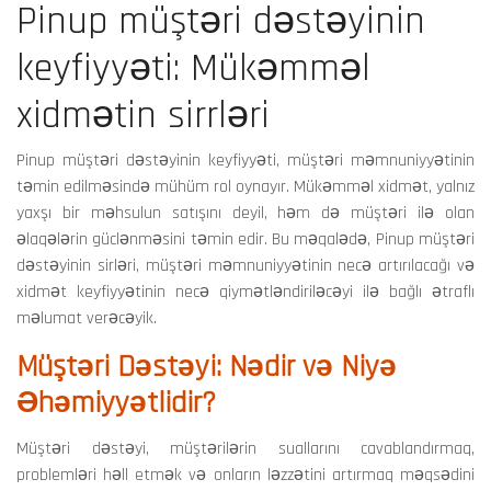
Pinup müştəri dəstəyinin
keyfiyyəti: Mükəmməl
xidmətin sirrləri
Pinup müştəri dəstəyinin keyfiyyəti, müştəri məmnuniyyətinin
təmin edilməsində mühüm rol oynayır. Mükəmməl xidmət, yalnız
yaxşı bir məhsulun satışını deyil, həm də müştəri ilə olan
əlaqələrin güclənməsini təmin edir. Bu məqalədə, Pinup müştəri
dəstəyinin sirləri, müştəri məmnuniyyətinin necə artırılacağı və
xidmət keyfiyyətinin necə qiymətləndiriləcəyi ilə bağlı ətraflı
məlumat verəcəyik.
Müştəri Dəstəyi: Nədir və Niyə
Əhəmiyyətlidir?
Müştəri dəstəyi, müştərilərin suallarını cavablandırmaq,
problemləri həll etmək və onların ləzzətini artırmaq məqsədini