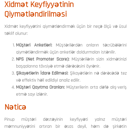
Xidmət Keyfiyyətinin
Qiymətləndirilməsi
Xidmət keyfiyyətini qiymətləndirmək üçün bir neçə ölçü və üsul
təklif olunur:
Müştəri Anketləri:
Müştərilərdən onların təcrübələrini
qiymətləndirmək üçün anketlər doldurmaları istənilir.
NPS (Net Promoter Score):
Müştərilərin sizin xidmətinizi
başqalarına tövsiyə etmə dərəcəsini öyrənir.
Şikayətlərin İdarə Edilməsi:
Şikayətlərin nə dərəcədə tez
və effektiv həll edildiyi analiz edilir.
Müştəri Qayıtma Oranları:
Müşterilerin orta dəfə alış-veriş
etmə sayı izlənir.
Nəticə
Pinup müştəri dəstəyinin keyfiyyəti yalnız müştəri
məmnuniyyətini artıran bir əsas deyil, həm də şirkətin