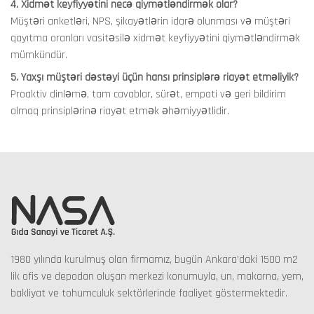
4. Xidmət keyfiyyətini necə qiymətləndirmək olar?
Müştəri anketləri, NPS, şikayətlərin idarə olunması və müştəri
qayıtma oranları vasitəsilə xidmət keyfiyyətini qiymətləndirmək
mümkündür.
5. Yaxşı müştəri dəstəyi üçün hansı prinsiplərə riayət etməliyik?
Proaktiv dinləmə, tam cavablar, sürət, empati və geri bildirim
almaq prinsiplərinə riayət etmək əhəmiyyətlidir.
1980 yılında kurulmuş olan firmamız, bugün Ankara’daki 1500 m2
lik ofis ve depodan oluşan merkezi konumuyla, un, makarna, yem,
bakliyat ve tohumculuk sektörlerinde faaliyet göstermektedir.