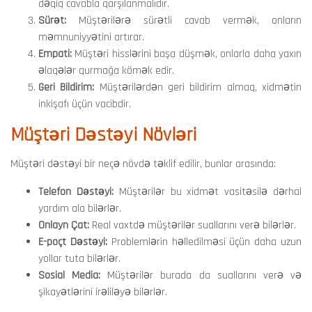
dəqiq cavabla qarşılanmalıdır.
Sürət:
Müştərilərə sürətli cavab vermək, onların
məmnuniyyətini artırar.
Empati:
Müştəri hisslərini başa düşmək, onlarla daha yaxın
əlaqələr qurmağa kömək edir.
Geri Bildirim:
Müştərilərdən geri bildirim almaq, xidmətin
inkişafı üçün vacibdir.
Müştəri Dəstəyi Növləri
Müştəri dəstəyi bir neçə növdə təklif edilir, bunlar arasında:
Telefon Dəstəyi:
Müştərilər bu xidmət vasitəsilə dərhal
yardım ala bilərlər.
Onlayn Çat:
Real vaxtdə müştərilər suallarını verə bilərlər.
E-poçt Dəstəyi:
Problemlərin həlledilməsi üçün daha uzun
yollar tuta bilərlər.
Sosial Media:
Müştərilər burada da suallarını verə və
şikayətlərini irəliləyə bilərlər.