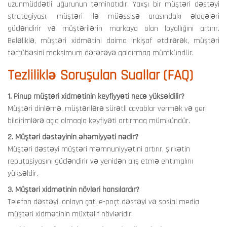
uzunmüddətli uğurunun təminatıdır. Yaxşı bir müştəri dəstəyi
strategiyası, müştəri ilə müəssisə arasındakı əlaqələri
gücləndirir və müştərilərin markaya olan loyallığını artırır.
Beləliklə, müştəri xidmətini daima inkişaf etdirərək, müştəri
təcrübəsini maksimum dərəcəyə qaldırmaq mümkündür.
Tezliliklə Soruşulan Suallar (FAQ)
1. Pinup müştəri xidmətinin keyfiyyəti necə yüksəldilir?
Müştəri dinləmə, müştərilərə sürətli cavablar vermək və geri
bildirimlərə açıq olmaqla keyfiyəti artırmaq mümkündür.
2. Müştəri dəstəyinin əhəmiyyəti nədir?
Müştəri dəstəyi müştəri məmnuniyyətini artırır, şirkətin
reputasiyasını gücləndirir və yenidən alış etmə ehtimalını
yüksəldir.
3. Müştəri xidmətinin növləri hansılardır?
Telefon dəstəyi, onlayn çat, e-poçt dəstəyi və sosial media
müştəri xidmətinin müxtəlif növləridir.