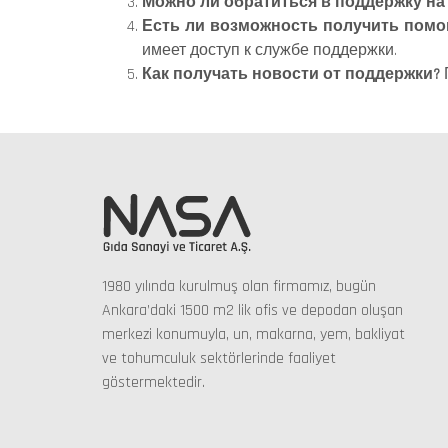
Можно ли обратиться в поддержку на
Есть ли возможность получить пом
имеет доступ к службе поддержки.
Как получать новости от поддержки?
1980 yılında kurulmuş olan firmamız, bugün
Ankara’daki 1500 m2 lik ofis ve depodan oluşan
merkezi konumuyla, un, makarna, yem, bakliyat
ve tohumculuk sektörlerinde faaliyet
göstermektedir.