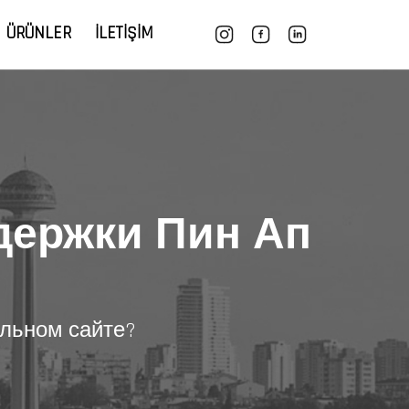
ÜRÜNLER
İLETIŞIM
держки Пин Ап
альном сайте?