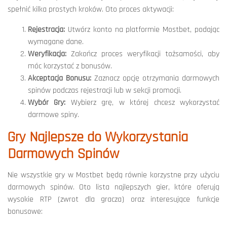
spełnić kilka prostych kroków. Oto proces aktywacji:
Rejestracja:
Utwórz konto na platformie Mostbet, podając
wymagane dane.
Weryfikacja:
Zakończ proces weryfikacji tożsamości, aby
móc korzystać z bonusów.
Akceptacja Bonusu:
Zaznacz opcję otrzymania darmowych
spinów podczas rejestracji lub w sekcji promocji.
Wybór Gry:
Wybierz grę, w której chcesz wykorzystać
darmowe spiny.
Gry Najlepsze do Wykorzystania
Darmowych Spinów
Nie wszystkie gry w Mostbet będą równie korzystne przy użyciu
darmowych spinów. Oto lista najlepszych gier, które oferują
wysokie RTP (zwrot dla gracza) oraz interesujące funkcje
bonusowe: