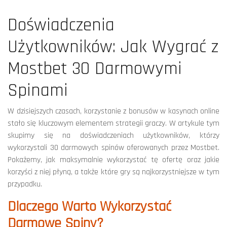
Doświadczenia
Użytkowników: Jak Wygrać z
Mostbet 30 Darmowymi
Spinami
W dzisiejszych czasach, korzystanie z bonusów w kasynach online
stało się kluczowym elementem strategii graczy. W artykule tym
skupimy się na doświadczeniach użytkowników, którzy
wykorzystali 30 darmowych spinów oferowanych przez Mostbet.
Pokażemy, jak maksymalnie wykorzystać tę ofertę oraz jakie
korzyści z niej płyną, a także które gry są najkorzystniejsze w tym
przypadku.
Dlaczego Warto Wykorzystać
Darmowe Spiny?