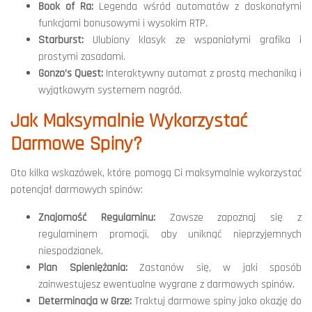
Book of Ra:
Legenda wśród automatów z doskonałymi
funkcjami bonusowymi i wysokim RTP.
Starburst:
Ulubiony klasyk ze wspaniałymi grafika i
prostymi zasadami.
Gonzo’s Quest:
Interaktywny automat z prostą mechaniką i
wyjątkowym systemem nagród.
Jak Maksymalnie Wykorzystać
Darmowe Spiny?
Oto kilka wskazówek, które pomogą Ci maksymalnie wykorzystać
potencjał darmowych spinów:
Znajomość Regulaminu:
Zawsze zapoznaj się z
regulaminem promocji, aby uniknąć nieprzyjemnych
niespodzianek.
Plan Spieniężania:
Zastanów się, w jaki sposób
zainwestujesz ewentualne wygrane z darmowych spinów.
Determinacja w Grze:
Traktuj darmowe spiny jako okazję do