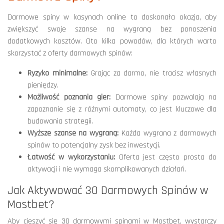
Darmowe spiny w kasynach online to doskonała okazja, aby
zwiększyć swoje szanse na wygraną bez ponoszenia
dodatkowych kosztów. Oto kilka powodów, dla których warto
skorzystać z oferty darmowych spinów:
Ryzyko minimalne:
Grając za darmo, nie tracisz własnych
pieniędzy.
Możliwość poznania gier:
Darmowe spiny pozwalają na
zapoznanie się z różnymi automaty, co jest kluczowe dla
budowania strategii.
Wyższe szanse na wygraną:
Każda wygrana z darmowych
spinów to potencjalny zysk bez inwestycji.
Łatwość w wykorzystaniu:
Oferta jest często prosta do
aktywacji i nie wymaga skomplikowanych działań.
Jak Aktywować 30 Darmowych Spinów w
Mostbet?
Aby cieszyć się 30 darmowymi spinami w Mostbet, wystarczy