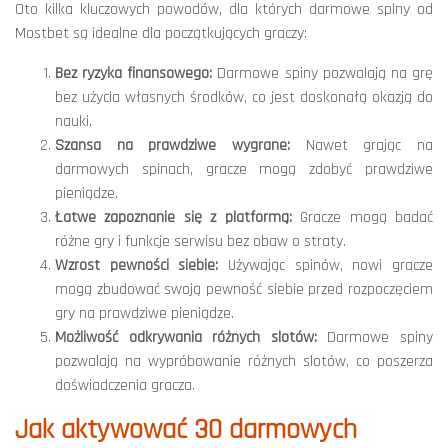
Oto kilka kluczowych powodów, dla których darmowe spiny od
Mostbet są idealne dla początkujących graczy:
Bez ryzyka finansowego:
Darmowe spiny pozwalają na grę
bez użycia własnych środków, co jest doskonałą okazją do
nauki.
Szansa na prawdziwe wygrane:
Nawet grając na
darmowych spinach, gracze mogą zdobyć prawdziwe
pieniądze.
Łatwe zapoznanie się z platformą:
Gracze mogą badać
różne gry i funkcje serwisu bez obaw o straty.
Wzrost pewności siebie:
Używając spinów, nowi gracze
mogą zbudować swoją pewność siebie przed rozpoczęciem
gry na prawdziwe pieniądze.
Możliwość odkrywania różnych slotów:
Darmowe spiny
pozwalają na wypróbowanie różnych slotów, co poszerza
doświadczenia gracza.
Jak aktywować 30 darmowych