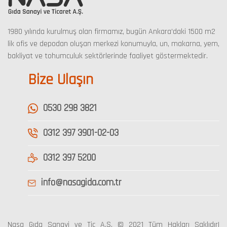
1980 yılında kurulmuş olan firmamız, bugün Ankara’daki 1500 m2
lik ofis ve depodan oluşan merkezi konumuyla, un, makarna, yem,
bakliyat ve tohumculuk sektörlerinde faaliyet göstermektedir.
Bize Ulaşın
0530 298 3821
0312 397 3901-02-03
0312 397 5200
info@nasagida.com.tr
Nasa Gıda Sanayi ve Tic A.Ş. © 2021 Tüm Hakları Saklıdır|