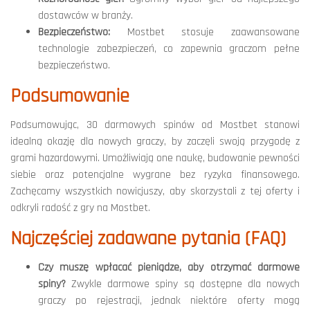
dostawców w branży.
Bezpieczeństwo:
Mostbet stosuje zaawansowane
technologie zabezpieczeń, co zapewnia graczom pełne
bezpieczeństwo.
Podsumowanie
Podsumowując, 30 darmowych spinów od Mostbet stanowi
idealną okazję dla nowych graczy, by zaczęli swoją przygodę z
grami hazardowymi. Umożliwiają one naukę, budowanie pewności
siebie oraz potencjalne wygrane bez ryzyka finansowego.
Zachęcamy wszystkich nowicjuszy, aby skorzystali z tej oferty i
odkryli radość z gry na Mostbet.
Najczęściej zadawane pytania (FAQ)
Czy muszę wpłacać pieniądze, aby otrzymać darmowe
spiny?
Zwykle darmowe spiny są dostępne dla nowych
graczy po rejestracji, jednak niektóre oferty mogą