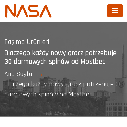
Taşıma Ürünleri
Dlaczego każdy nowy gracz potrzebuje
30 darmowych spinów od Mostbet
Ana Sayfa
Dlaczego każdy nowy gracz potrzebuje 30
darmowych spinów od Mostbet