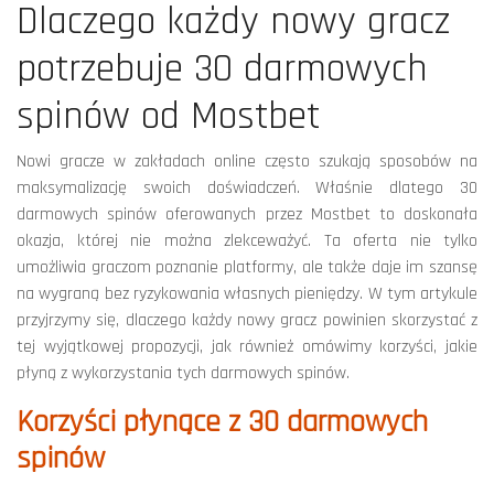
Dlaczego każdy nowy gracz
potrzebuje 30 darmowych
spinów od Mostbet
Nowi gracze w zakładach online często szukają sposobów na
maksymalizację swoich doświadczeń. Właśnie dlatego 30
darmowych spinów oferowanych przez Mostbet to doskonała
okazja, której nie można zlekceważyć. Ta oferta nie tylko
umożliwia graczom poznanie platformy, ale także daje im szansę
na wygraną bez ryzykowania własnych pieniędzy. W tym artykule
przyjrzymy się, dlaczego każdy nowy gracz powinien skorzystać z
tej wyjątkowej propozycji, jak również omówimy korzyści, jakie
płyną z wykorzystania tych darmowych spinów.
Korzyści płynące z 30 darmowych
spinów