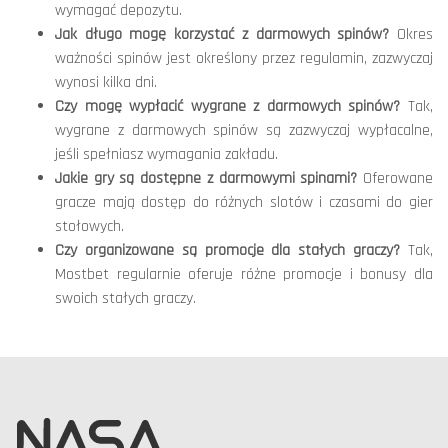
wymagać depozytu.
Jak długo mogę korzystać z darmowych spinów?
Okres
ważności spinów jest określony przez regulamin, zazwyczaj
wynosi kilka dni.
Czy mogę wypłacić wygrane z darmowych spinów?
Tak,
wygrane z darmowych spinów są zazwyczaj wypłacalne,
jeśli spełniasz wymagania zakładu.
Jakie gry są dostępne z darmowymi spinami?
Oferowane
gracze mają dostęp do różnych slotów i czasami do gier
stołowych.
Czy organizowane są promocje dla stałych graczy?
Tak,
Mostbet regularnie oferuje różne promocje i bonusy dla
swoich stałych graczy.