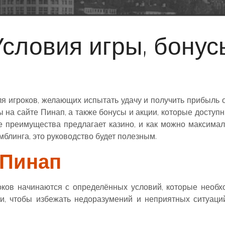
Условия игры, бонус
я игроков, желающих испытать удачу и получить прибыль о
 на сайте Пинап, а также бонусы и акции, которые доступ
е преимущества предлагает казино, и как можно максималь
мблинга, это руководство будет полезным.
 Пинап
ков начинаются с определённых условий, которые необход
, чтобы избежать недоразумений и неприятных ситуаци