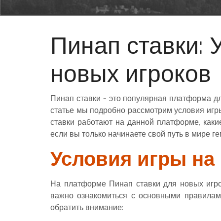
Пинап ставки: 
новых игроков
Пинап ставки – это популярная платформа дл
статье мы подробно рассмотрим условия игры
ставки работают на данной платформе, каки
если вы только начинаете свой путь в мире ге
Условия игры на
На платформе Пинап ставки для новых игро
важно ознакомиться с основными правилами
обратить внимание: