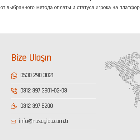
от выбранного метода оплаты и статуса игрока на платфо
Bize Ulaşın
0530 298 3821
0312 397 3901-02-03
0312 397 5200
info@nasagida.com.tr