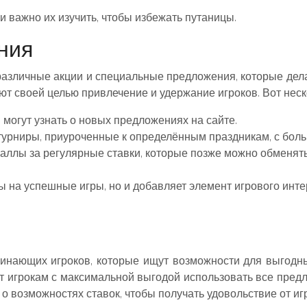
 важно их изучить, чтобы избежать путаницы.
ния
азличные акции и специальные предложения, которые делаю
т своей целью привлечение и удержание игроков. Вот неск
 могут узнать о новых предложениях на сайте.
урниры, приуроченные к определённым праздникам, с бол
ллы за регулярные ставки, которые позже можно обменять
сы на успешные игры, но и добавляет элемент игрового инт
чинающих игроков, которые ищут возможности для выгодны
яет игрокам с максимальной выгодой использовать все пре
о возможностях ставок, чтобы получать удовольствие от иг