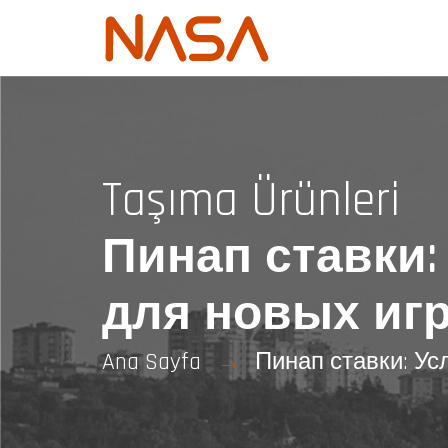
Taşıma Ürünleri
Пинап ставки:
для новых иг
Ana Sayfa
Пинап ставки: Ус