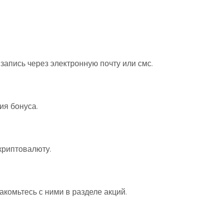
запись через электронную почту или смс.
ия бонуса.
криптовалюту.
комьтесь с ними в разделе акций.