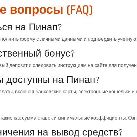
 вопросы (FAQ)
ься на Пинап?
аполнить форму с личными данными и подтвердить учетную 
тственный бонус?
вый депозит и следовать инструкциям на сайте для получен
ы доступны на Пинап?
аты, включая банковские карты, электронные кошельки и 
такие как сумма ставок и минимальные коэффициенты. Озна
ничения на вывод средств?