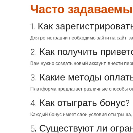
Часто задаваемые
1. Как зарегистрироват
Для регистрации необходимо зайти на сайт, з
2. Как получить приве
Вам нужно создать новый аккаунт, внести пер
3. Какие методы оплат
Платформа предлагает различные способы опл
4. Как отыграть бонус?
Каждый бонус имеет свои условия отыгрыша, 
5. Существуют ли огра